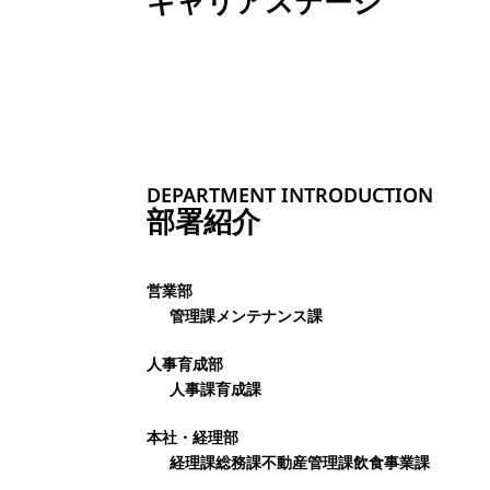
キャリアステージ
DEPARTMENT INTRODUCTION
部署紹介
営業部
管理課
メンテナンス課
人事育成部
人事課
育成課
本社・経理部
経理課
総務課
不動産管理課
飲食事業課