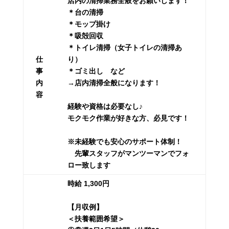
店内の清掃業務全般をお願いします！
＊台の清掃
＊モップ掛け
＊吸殻回収
＊トイレ清掃（女子トイレの清掃あ
仕
り）
事
＊ゴミ出し など
内
→店内清掃全般になります！
容
経験や資格は必要なし♪
モクモク作業が好きな方、必見です！
※未経験でも安心のサポート体制！
先輩スタッフがマンツーマンでフォ
ロー致します
時給 1,300円
【月収例】
＜扶養範囲希望＞