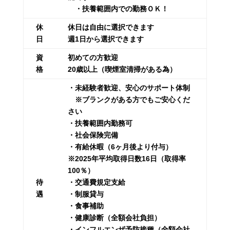
・扶養範囲内での勤務ＯＫ！
休
休日は自由に選択できます
日
週1日から選択できます
資
初めての方歓迎
格
20歳以上（喫煙室清掃がある為）
・未経験者歓迎、安心のサポート体制
※ブランクがある方でもご安心くだ
さい
・扶養範囲内勤務可
・社会保険完備
・有給休暇（6ヶ月後より付与）
※2025年平均取得日数16日（取得率
100％）
待
・交通費規定支給
遇
・制服貸与
・食事補助
・健康診断（全額会社負担）
・インフルエンザ予防接種（全額会社