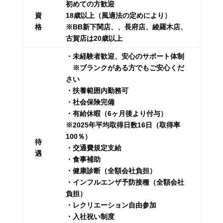
初めての方歓迎
資
18歳以上（風適法の定めにより）
格
※BB新下関店、、長府店、綾羅木店、
古賀店は20歳以上
・未経験者歓迎、安心のサポート体制
※ブランクがある方でもご安心くだ
さい
・扶養範囲内勤務可
・社会保険完備
・有給休暇（6ヶ月後より付与）
※2025年平均取得日数16日（取得率
100％）
待
・交通費規定支給
遇
・食事補助
・健康診断（全額会社負担）
・インフルエンザ予防接種（全額会社
負担）
・レクリエーション自由参加
・入社祝い制度