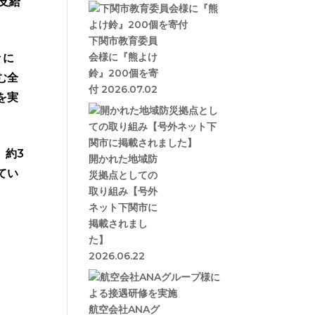
支給
下関市教育委員
会様に『熊よけ
々に
鈴』200個を寄
む全
付
2026.07.02
を実
、約3
開かれた地域防
てい
災拠点としての
取り組み【号外
ネット下関市に
掲載されまし
た】
2026.06.22
航空会社ANAグ